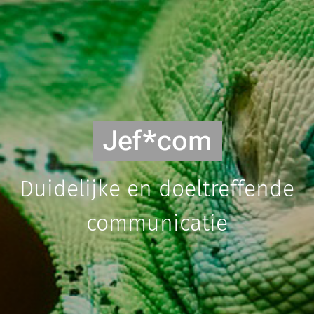
Jef*com
Duidelijke en doeltreffende
communicatie