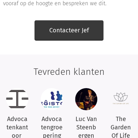
vooraf op de hoogte en bespreken we dit.
Contacteer Jef
Tevreden klanten
Advoca
Advoca
Luc Van
The
tenkant
tengroe
Steenb
Garden
oor
pering
ergen
Of Life