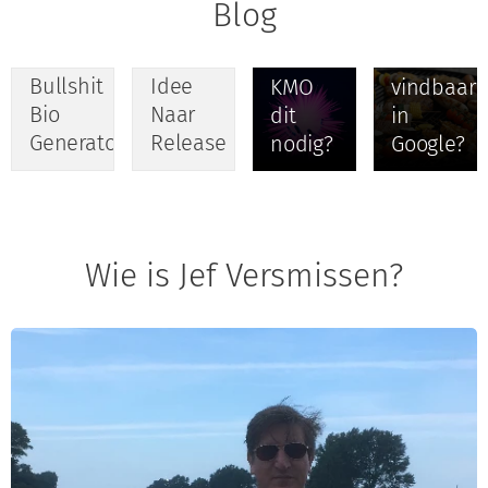
waarom
metabesch
2026
02-01-
Blog
Music
heb jij
voor
2026
Band
Van
als
betere
Bullshit
Idee
KMO
vindbaarh
Bio
Naar
dit
in
Generator
Release
nodig?
Google?
Wie is Jef Versmissen?