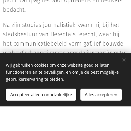
promocampagnes voor optredens en festivals
bedacht.
Na zijn studies journalistiek kwam hij bij het
stadsbestuur van Herentals terecht, waar hij
het communicatiebeleid vorm gaf. Jef bouwde
er de afgelopen jaren aan websites en focuste
zich op sociale media. Hij kent de geheimen
Wij gebruiken cookies om onze website goed te laten
van een podcast en weet hoe u een video of
functioneren en te beveiligen, en om je de best mogelijke
gebruikerservaring te bieden.
een e-boek moet maken. Hij vindt Google
Analytics leuk en weet hoe hij een
Accepteer alleen noodzakelijke
Alles accepteren
gebruikersonderzoek moet doen.
Zijn belangrijkste project vormde daar het
stadsloket, waar Jef de workflows, de website