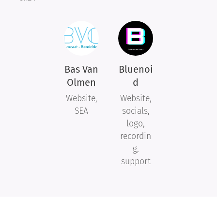
Bas Van
Bluenoi
Olmen
d
Website,
Website,
SEA
socials,
logo,
recordin
17-10-
g,
2025
17-10-
support
Hoe
2025
Wat is
schrijf
communicatieadvies
je een
en
pakkende
30-07-