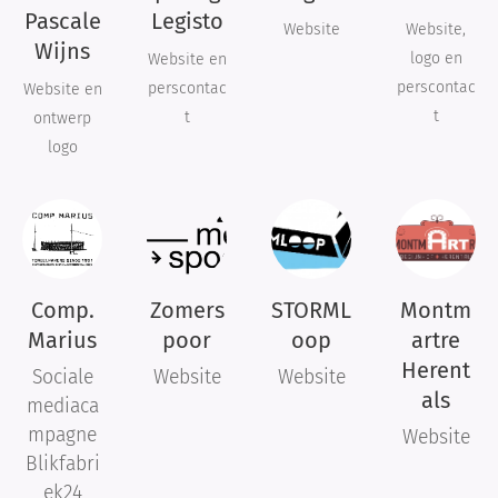
Pascale
Legisto
Website
Website,
Wijns
logo en
Website en
perscontac
perscontac
Website en
t
t
ontwerp
logo
Comp.
Zomers
STORML
Montm
Marius
poor
oop
artre
Herent
Sociale
Website
Website
als
mediaca
mpagne
Website
Blikfabri
ek24